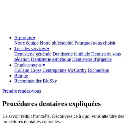
À propos ▾
Notre équipe
Notre philosophie
Pourquoi nous choisir
Tous les services ▾
Dentisterie générale
Dentisterie familiale
Dentisterie sous
sédation
Dentisterie esthétique
Dentisterie d'urgence
Emplacements ▾
Holland Cross
Centrepointe
McCarthy
Richardson
Blogue
Recommander BluSky
Prendre rendez-vous
Procédures dentaires expliquées
Le savoir réduit l\'anxiété. Découvrez ce à quoi vous attendre des
procédures dentaires courantes.