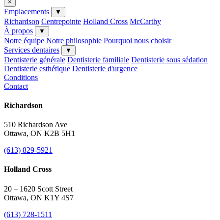
×
Emplacements
▼
Richardson
Centrepointe
Holland Cross
McCarthy
À propos
▼
Notre équipe
Notre philosophie
Pourquoi nous choisir
Services dentaires
▼
Dentisterie générale
Dentisterie familiale
Dentisterie sous sédation
Dentisterie esthétique
Dentisterie d'urgence
Conditions
Contact
Richardson
510 Richardson Ave
Ottawa, ON K2B 5H1
(613) 829-5921
Holland Cross
20 – 1620 Scott Street
Ottawa, ON K1Y 4S7
(613) 728-1511