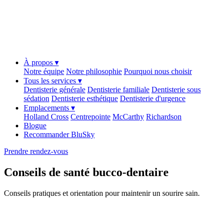
À propos ▾
Notre équipe
Notre philosophie
Pourquoi nous choisir
Tous les services ▾
Dentisterie générale
Dentisterie familiale
Dentisterie sous
sédation
Dentisterie esthétique
Dentisterie d'urgence
Emplacements ▾
Holland Cross
Centrepointe
McCarthy
Richardson
Blogue
Recommander BluSky
Prendre rendez-vous
Conseils de santé bucco-dentaire
Conseils pratiques et orientation pour maintenir un sourire sain.