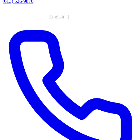
(613) 526-9876
English
|
Français