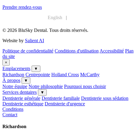
Prendre rendez-vous
English
|
Français
© 2026 BluSky Dental. Tous droits réservés.
Website by
Salient AI
Politique de confidentialité
Conditions d'utilisation
Accessibilité
Plan
du site
×
Emplacements
▼
Richardson
Centrepointe
Holland Cross
McCarthy
À propos
▼
Notre équipe
Notre philosophie
Pourquoi nous choisir
Services dentaires
▼
Dentisterie générale
Dentisterie familiale
Dentisterie sous sédation
Dentisterie esthétique
Dentisterie d'urgence
Conditions
Contact
Richardson