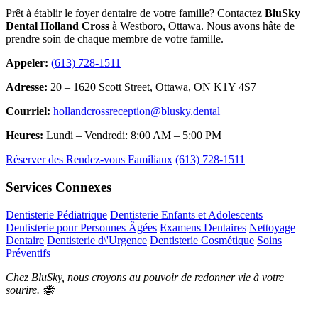
Prêt à établir le foyer dentaire de votre famille? Contactez
BluSky
Dental Holland Cross
à Westboro, Ottawa. Nous avons hâte de
prendre soin de chaque membre de votre famille.
Appeler:
(613) 728-1511
Adresse:
20 – 1620 Scott Street, Ottawa, ON K1Y 4S7
Courriel:
hollandcrossreception@blusky.dental
Heures:
Lundi – Vendredi: 8:00 AM – 5:00 PM
Réserver des Rendez-vous Familiaux
(613) 728-1511
Services Connexes
Dentisterie Pédiatrique
Dentisterie Enfants et Adolescents
Dentisterie pour Personnes Âgées
Examens Dentaires
Nettoyage
Dentaire
Dentisterie d\'Urgence
Dentisterie Cosmétique
Soins
Préventifs
Chez BluSky, nous croyons au pouvoir de redonner vie à votre
sourire. 🐝