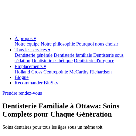
À propos ▾
Notre équipe
Notre philosophie
Pourquoi nous choisir
Tous les services ▾
Dentisterie générale
Dentisterie familiale
Dentisterie sous
sédation
Dentisterie esthétique
Dentisterie d'urgence
Emplacements ▾
Holland Cross
Centrepointe
McCarthy
Richardson
Blogue
Recommander BluSky
Prendre rendez-vous
Dentisterie Familiale à Ottawa: Soins
Complets pour Chaque Génération
Soins dentaires pour tous les âges sous un même toit