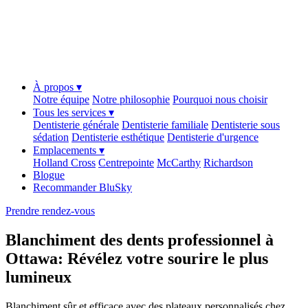
À propos ▾
Notre équipe
Notre philosophie
Pourquoi nous choisir
Tous les services ▾
Dentisterie générale
Dentisterie familiale
Dentisterie sous
sédation
Dentisterie esthétique
Dentisterie d'urgence
Emplacements ▾
Holland Cross
Centrepointe
McCarthy
Richardson
Blogue
Recommander BluSky
Prendre rendez-vous
Blanchiment des dents professionnel à
Ottawa: Révélez votre sourire le plus
lumineux
Blanchiment sûr et efficace avec des plateaux personnalisés chez