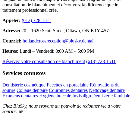
consultation de blanchiment et découvrez la différence que le
traitement professionnel crée.
Appeler:
(613) 728-1511
Adresse:
20 – 1620 Scott Street, Ottawa, ON K1Y 4S7
Courriel:
hollandcrossreception@blusky.dental
Heures:
Lundi – Vendredi: 8:00 AM – 5:00 PM
Réservez votre consultation de blanchiment
(613) 728-1511
Services connexes
Dentisterie cosmétique
Facettes en porcelaine
Rénovations du
sourire
Collage dentaire
Couronnes dentaires
Nettoyage dentaire
Examens dentaires
Hygiène buccale
Invisalign
Dentisterie familiale
Chez BluSky, nous croyons au pouvoir de redonner vie à votre
sourire. 🐝