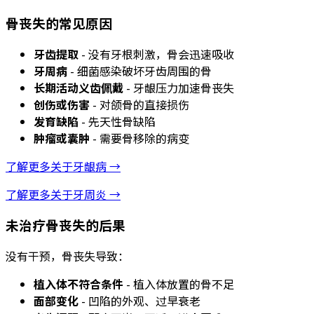
骨丧失的常见原因
牙齿提取
- 没有牙根刺激，骨会迅速吸收
牙周病
- 细菌感染破坏牙齿周围的骨
长期活动义齿佩戴
- 牙龈压力加速骨丧失
创伤或伤害
- 对颌骨的直接损伤
发育缺陷
- 先天性骨缺陷
肿瘤或囊肿
- 需要骨移除的病变
了解更多关于牙龈病 →
了解更多关于牙周炎 →
未治疗骨丧失的后果
没有干预，骨丧失导致：
植入体不符合条件
- 植入体放置的骨不足
面部变化
- 凹陷的外观、过早衰老