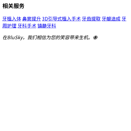
相关服务
牙植入体
鼻窦提升
3D引导式植入手术
牙齿提取
牙龈造成
牙
周护理
牙科手术
镇静牙科
在BluSky，我们相信为您的笑容带来生机。🐝