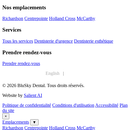
Nos emplacements
Richardson
Centrepointe
Holland Cross
McCarthy
Services
Tous les services
Dentisterie d'urgence
Dentisterie esthétique
Prendre rendez-vous
Prendre rendez-vous
English
|
Français
© 2026 BluSky Dental. Tous droits réservés.
Website by
Salient AI
Politique de confidentialité
Conditions d'utilisation
Accessibilité
Plan
du site
×
Emplacements
▼
Richardson
Centrepointe
Holland Cross
McCarthy