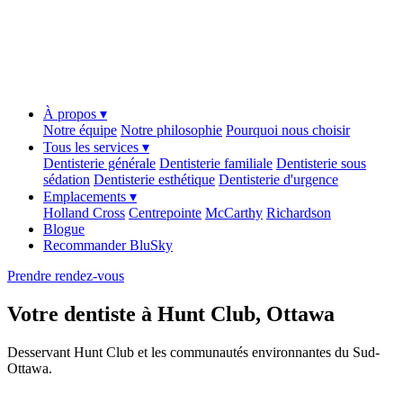
À propos ▾
Notre équipe
Notre philosophie
Pourquoi nous choisir
Tous les services ▾
Dentisterie générale
Dentisterie familiale
Dentisterie sous
sédation
Dentisterie esthétique
Dentisterie d'urgence
Emplacements ▾
Holland Cross
Centrepointe
McCarthy
Richardson
Blogue
Recommander BluSky
Prendre rendez-vous
Votre dentiste à Hunt Club, Ottawa
Desservant Hunt Club et les communautés environnantes du Sud-
Ottawa.