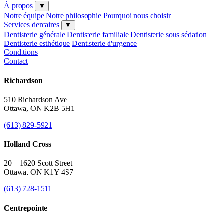
À propos
▼
Notre équipe
Notre philosophie
Pourquoi nous choisir
Services dentaires
▼
Dentisterie générale
Dentisterie familiale
Dentisterie sous sédation
Dentisterie esthétique
Dentisterie d'urgence
Conditions
Contact
Richardson
510 Richardson Ave
Ottawa, ON K2B 5H1
(613) 829-5921
Holland Cross
20 – 1620 Scott Street
Ottawa, ON K1Y 4S7
(613) 728-1511
Centrepointe