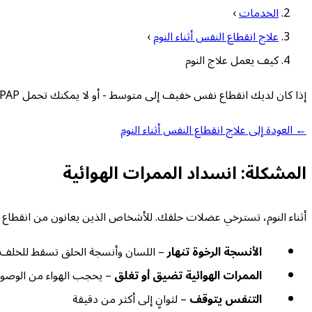
الخدمات
›
علاج انقطاع النفس أثناء النوم
›
كيف يعمل علاج النوم
إذا كان لديك انقطاع نفس خفيف إلى متوسط - أو لا يمكنك تحمل CPAP - قد يكون جهاز فموي مخصص طريقك إلى نوم أفضل. إليك كيف يعمل علاج النوم السني وما يجب توقعه.
← العودة إلى علاج انقطاع النفس أثناء النوم
المشكلة: انسداد الممرات الهوائية
أثناء النوم، تسترخي عضلات حلقك. للأشخاص الذين يعانون من انقطاع النف
الأنسجة الرخوة تنهار
– اللسان وأنسجة الحلق تسقط للخلف
الممرات الهوائية تضيق أو تغلق
– يحجب الهواء من الوصول 
التنفس يتوقف
– لثوانٍ إلى أكثر من دقيقة