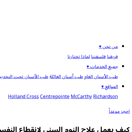
من نحن ▾
فريقنا
فلسفتنا
لماذا تختارنا
جميع الخدمات ▾
طب الأسنان العام
طب أسنان العائلة
طب الأسنان تحت التخدير
المواقع ▾
Holland Cross
Centrepointe
McCarthy
Richardson
احجز موعداً
كيف يعمل علاج النوم السني لانقطاع النف